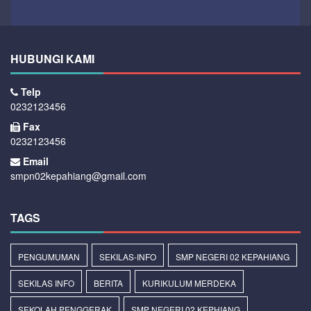
HUBUNGI KAMI
Telp
0232123456
Fax
0232123456
Email
smpn02kepahiang@gmail.com
TAGS
PENGUMUMAN
SEKILAS-INFO
SMP NEGERI 02 KEPAHIANG
SEKILAS INFO
BERITA
KURIKULUM MERDEKA
SEKOLAH PENGGERAK
SMP NEGERI 02 KEPHIANG