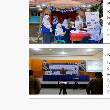
P
K
k
S
0
K
K
K
d
k
K
2
K