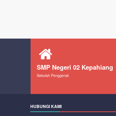
SMP Negeri 02 Kepahiang
Sekolah Penggerak
HUBUNGI KAMI