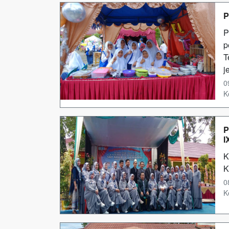
P
P
p
T
j
0
K
P
I
K
K
0
K