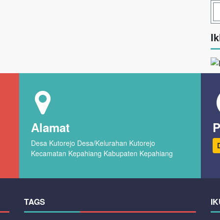
Ik
Alamat
P
Desa Kutorejo Desa/Kelurahan Kutorejo
Kecamatan Kepahiang Kabupaten Kepahiang
TAGS
IK