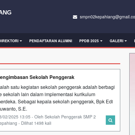
IANG
smpn02kepahiang@gmail.c
DIREKTORI
PENDAFTARAN ALUMNI
PPDB 2025
GALERI
engimbasan Sekolah Penggerak
alah satu kegiatan sekolah penggerak adalah berbagi
e sekolah lain dalam implementasi kurikulum
erdeka. Sebagai kepala sekolah penggerak, Bpk Edi
uwanto, S.E.
3/02/2025 13:05 - Oleh Sekolah Penggerak SMP 2
epahiang - Dilihat 1498 kali