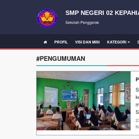
SMP NEGERI 02 KEPAH
Sekolah Penggerak
PROFIL
VISI DAN MISI
KATEGORI
#PENGUMUMAN
P
S
k
m
S
2
K