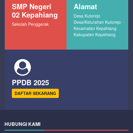
SMP Negeri
Alamat
02 Kepahiang
Desa Kutorejo
Desa/Kelurahan Kutorejo
Sekolah Penggerak
Kecamatan Kepahiang
Kabupaten Kepahiang
PPDB 2025
DAFTAR SEKARANG
HUBUNGI KAMI